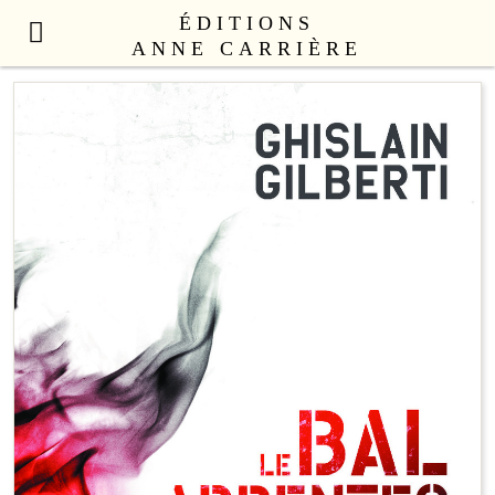
ÉDITIONS
ANNE CARRIÈRE
NOUVEAUTÉS
LITTÉRATURE FRANÇAISE
LITTÉRATURE ÉTRANGÈRE
NON FICTION
ANNE CARRIÈRE UNIVERS
SEX APPEAL
CATALOGUE
AUTEURS
LE COLLECTIF
CONTACT
PROFESSIONNELS