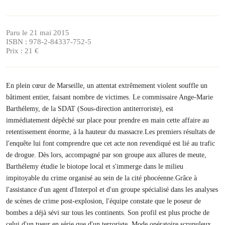
Paru le 21 mai 2015
ISBN : 978-2-84337-752-5
Prix : 21 €
En plein cœur de Marseille, un attentat extrêmement violent souffle un
bâtiment entier, faisant nombre de victimes. Le commissaire Ange-Marie
Barthélemy, de la SDAT (Sous-direction antiterroriste), est
immédiatement dépêché sur place pour prendre en main cette affaire au
retentissement énorme, à la hauteur du massacre.Les premiers résultats de
l'enquête lui font comprendre que cet acte non revendiqué est lié au trafic
de drogue. Dès lors, accompagné par son groupe aux allures de meute,
Barthélemy étudie le biotope local et s'immerge dans le milieu
impitoyable du crime organisé au sein de la cité phocéenne.Grâce à
l'assistance d'un agent d'Interpol et d'un groupe spécialisé dans les analyses
de scènes de crime post-explosion, l'équipe constate que le poseur de
bombes a déjà sévi sur tous les continents. Son profil est plus proche de
celui d'un tueur en série que d'un terroriste. Mode opératoire scrupuleux,